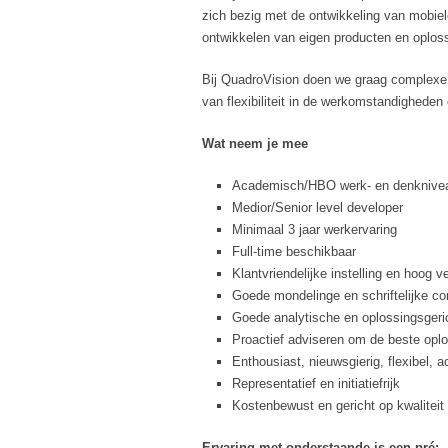
zich bezig met de ontwikkeling van mobiel
ontwikkelen van eigen producten en oplos
Bij QuadroVision doen we graag complexe i
van flexibiliteit in de werkomstandigheden
Wat neem je mee
Academisch/HBO werk- en denkniveau,
Medior/Senior level developer
Minimaal 3 jaar werkervaring
Full-time beschikbaar
Klantvriendelijke instelling en hoog 
Goede mondelinge en schriftelijke c
Goede analytische en oplossingsgeri
Proactief adviseren om de beste oplo
Enthousiast, nieuwsgierig, flexibel, 
Representatief en initiatiefrijk
Kostenbewust en gericht op kwaliteit
Ervaring met onderstaande is een pré: