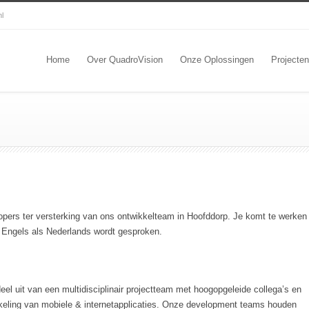
nl
Home
Over QuadroVision
Onze Oplossingen
Projecten
opers ter versterking van ons ontwikkelteam in Hoofddorp. Je komt te werken
l Engels als Nederlands wordt gesproken.
el uit van een multidisciplinair projectteam met hoogopgeleide collega’s en
keling van mobiele & internetapplicaties. Onze development teams houden