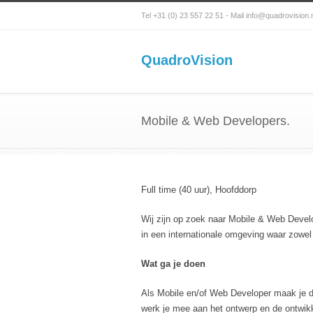
Tel +31 (0) 23 557 22 51
-
Mail info@quadrovision.
QuadroVision
Mobile & Web Developers.
Full time (40 uur), Hoofddorp
Wij zijn op zoek naar Mobile & Web Devel
in een internationale omgeving waar zowe
Wat ga je doen
Als Mobile en/of Web Developer maak je de
werk je mee aan het ontwerp en de ontwik