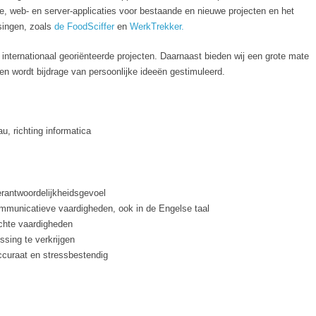
e, web- en server-applicaties voor bestaande en nieuwe projecten en het
singen, zoals
de FoodSciffer
en
WerkTrekker.
nternationaal georiënteerde projecten. Daarnaast bieden wij een grote mate
 en wordt bijdrage van persoonlijke ideeën gestimuleerd.
 richting informatica
verantwoordelijkheidsgevoel
ommunicatieve vaardigheden, ook in de Engelse taal
chte vaardigheden
ssing te verkrijgen
accuraat en stressbestendig