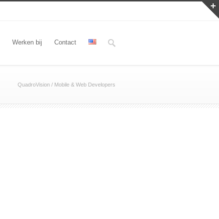
Werken bij
Contact
QuadroVision
/
Mobile & Web Developers